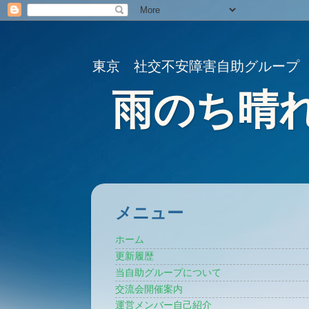
東京 社交不安障害自助グループ
雨のち晴
メニュー
ホーム
更新履歴
当自助グループについて
交流会開催案内
運営メンバー自己紹介