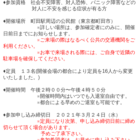
♦参加資格 社会不安障害、対人恐怖、パニック障害などの
対人に不安を感じる症状が有る方
♦開催場所 町田駅周辺の公民館（東京都町田市）
※詳しい場所は、参加確定者にのみに、開催
日前日までにお知らせします。
※ご来場の際はなるべく公共の交通機関をご
利用ください。
※お車で来場される際には、ご自身で近隣の
駐車場を確保してください。
♦定員 １３名(開催会場の都合により定員を16人から変更
いたしました。)
♦開催時間 午後２時００分〜午後４時５０分
※開催時間内はいつでも入退室自由です。
※都合による早めのご退室も可能です。
♦参加申し込み締切日 ２０２１年３月２４日（水）
※定員になり次第、申し込み締切日前に締め
切らせて頂く場合があります。
予めご了承下さい。
※参加希望者は、お早めに申し込み下さい。