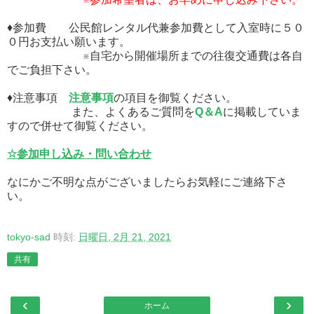
♦参加費 公民館レンタル代兼参加費として入室時に５０
０円お支払い願います。
※自宅から開催場所までの往復交通費は各自
でご負担下さい。
♦注意事項
注意事項
の項目を御覧ください。
また、よくあるご質問を
Q＆A
に掲載していま
すので併せて御覧ください。
☆参加申し込み・問い合わせ
なにかご不明な点がございましたらお気軽にご連絡下さ
い。
tokyo-sad
時刻:
日曜日, 2月 21, 2021
共有
‹
›
ホーム