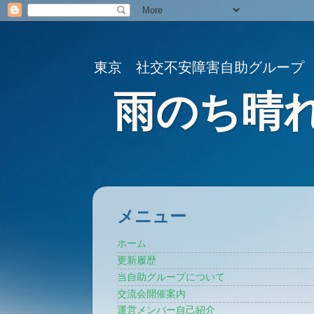
東京 社交不安障害自助グループ
雨のち晴
メニュー
ホーム
更新履歴
当自助グループについて
交流会開催案内
運営メンバー自己紹介