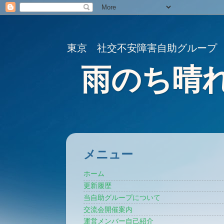
東京 社交不安障害自助グループ
雨のち晴
メニュー
ホーム
更新履歴
当自助グループについて
交流会開催案内
運営メンバー自己紹介