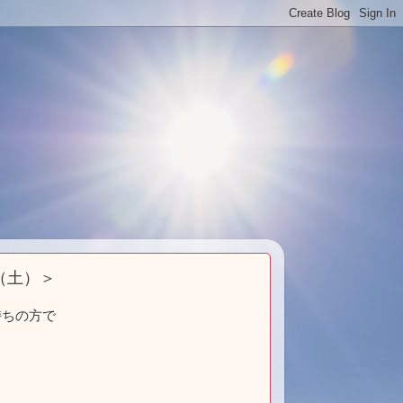
（土）＞
持ちの方で