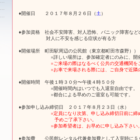
♦開催日 ２０１７年８月２６日（
土
）
♦参加資格 社会不安障害、対人恐怖、パニック障害など
対人に不安を感じる症状が有る方
♦開催場所 町田駅周辺の公民館（東京都町田市森野））
※詳しい場所は、参加確定者にのみに、開催日
※ご来場の際はなるべく公共の交通機関を
※お車で来場される際には、ご自身で近隣の駐
♦開催時間 午後１時３０分〜午後４時５０分
※開催時間内はいつでも入退室自由です。
※都合による早めのご退室も可能です。
♦参加申し込み締切日 ２０１７年８月２３日（水）
※定員になり次第、申し込み締切日前に締
予めご了承下さい。
※参加希望者は、お早めに申し込み下さい
♦参加費 公民館レンタル代兼参加費として入室時に５