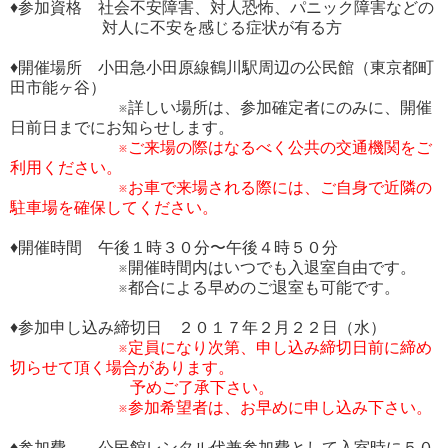
♦参加資格 社会不安障害、対人恐怖、パニック障害などの
対人に不安を感じる症状が有る方
♦開催場所 小田急小田原線鶴川駅周辺の公民館（東京都町
田市能ヶ谷）
※詳しい場所は、参加確定者にのみに、開催
日前日までにお知らせします。
※ご来場の際はなるべく公共の交通機関をご
利用ください。
※お車で来場される際には、ご自身で近隣の
駐車場を確保してください。
♦開催時間 午後１時３０分〜午後４時５０分
※開催時間内はいつでも入退室自由です。
※都合による早めのご退室も可能です。
♦参加申し込み締切日 ２０１７年２月２２日（水）
※定員になり次第、申し込み締切日前に締め
切らせて頂く場合があります。
予めご了承下さい。
※参加希望者は、お早めに申し込み下さい。
♦参加費 公民館レンタル代兼参加費として入室時に５０